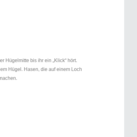
 Hügelmitte bis ihr ein „Klick“ hört.
 dem Hügel. Hasen, die auf einem Loch
tmachen.