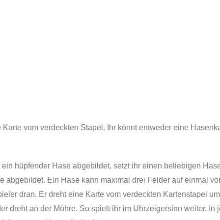
erste Karte vom verdeckten Stapel. Ihr könnt entweder eine Hase
t ein hüpfender Hase abgebildet, setzt ihr einen beliebigen Hase
e abgebildet. Ein Hase kann maximal drei Felder auf einmal vorw
ieler dran. Er dreht eine Karte vom verdeckten Kartenstapel u
er dreht an der Möhre. So spielt ihr im Uhrzeigersinn weiter. In 