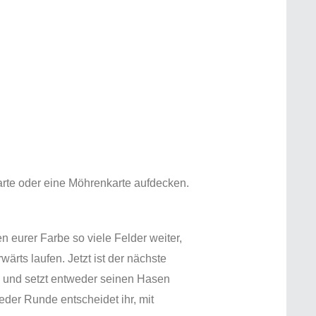
nkarte oder eine Möhrenkarte aufdecken.
n eurer Farbe so viele Felder weiter,
ärts laufen. Jetzt ist der nächste
m und setzt entweder seinen Hasen
jeder Runde entscheidet ihr, mit