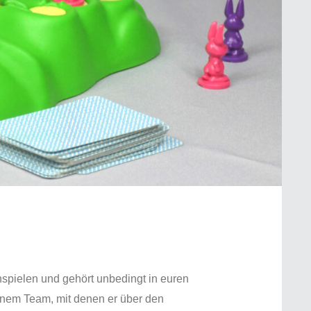
ienspielen und gehört unbedingt in euren
inem Team, mit denen er über den