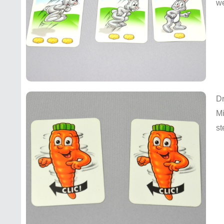
we
Dr
Mi
st