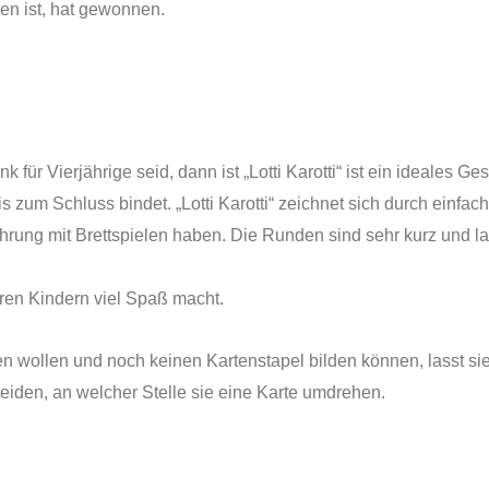
en ist, hat gewonnen.
 Vierjährige seid, dann ist „Lotti Karotti“ ist ein ideales Ges
 zum Schluss bindet. „Lotti Karotti“ zeichnet sich durch einfa
hrung mit Brettspielen haben. Die Runden sind sehr kurz und la
lteren Kindern viel Spaß macht.
n wollen und noch keinen Kartenstapel bilden können, lasst sie
eiden, an welcher Stelle sie eine Karte umdrehen.