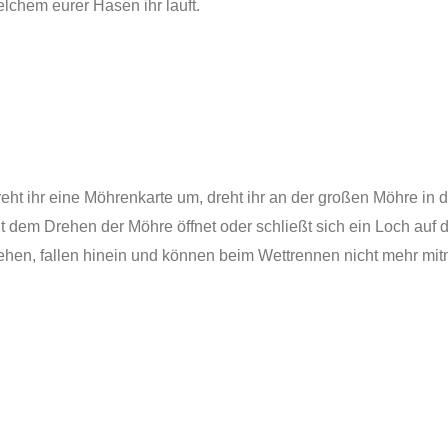
lchem eurer Hasen ihr lauft.
eht ihr eine Möhrenkarte um, dreht ihr an der großen Möhre in der
t dem Drehen der Möhre öffnet oder schließt sich ein Loch auf
ehen, fallen hinein und können beim Wettrennen nicht mehr mi