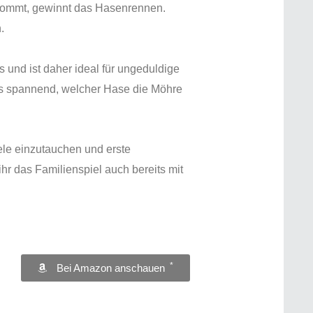
nkommt, gewinnt das Hasenrennen.
.
us und ist daher ideal für ungeduldige
uss spannend, welcher Hase die Möhre
piele einzutauchen und erste
ihr das Familienspiel auch bereits mit
Bei Amazon anschauen